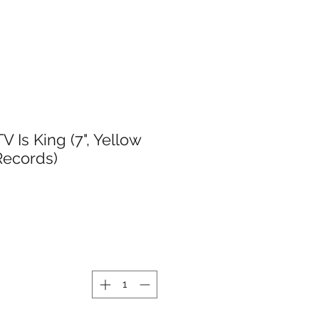
V Is King (7", Yellow
Records)