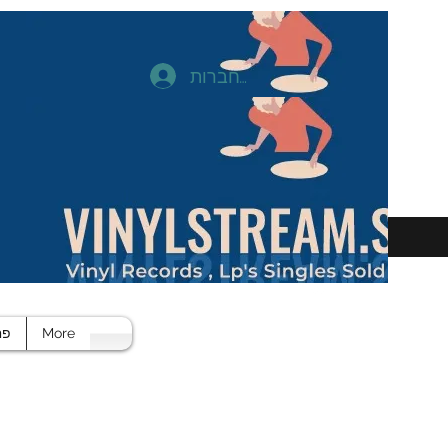
להתחברות
More
פח