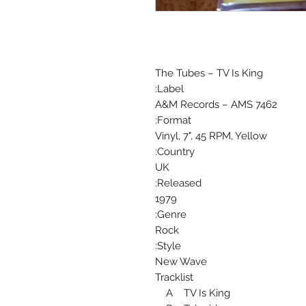
The Tubes ‎– TV Is King
Label:
A&M Records ‎– AMS 7462
Format:
Vinyl, 7", 45 RPM, Yellow
Country:
UK
Released:
1979
Genre:
Rock
Style:
New Wave
Tracklist
A TV Is King