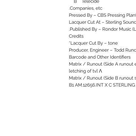
B Telecide
Companies, etc.
Pressed By – CBS Pressing Plant
Lacquer Cut At – Sterling Soun
Published By – Rondor Music (L
Credits
Lacquer Cut By – tone*
Producer, Engineer – Todd Run
Barcode and Other Identifiers
Matrix / Runout (Side A runout
[etching of tv] Λ
Matrix / Runout (Side B runout
B1 AM.12656.INT X C STERLING