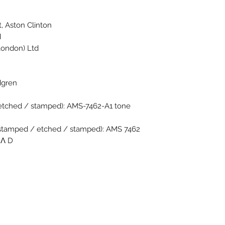
, Aston Clinton
d
ondon) Ltd.
dgren
 etched / stamped): AMS-7462-A1 tone
 stamped / etched / stamped): AMS 7462
 Λ D