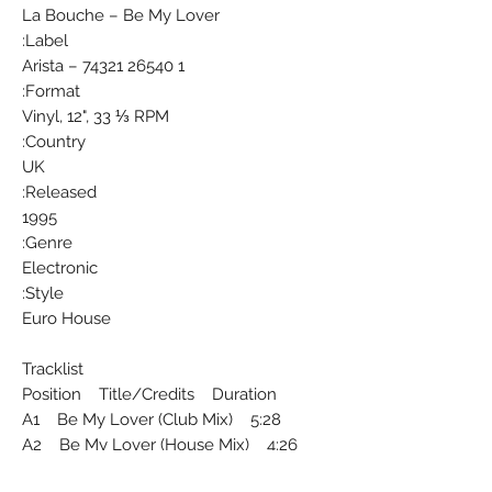
La Bouche ‎– Be My Lover
Label:
Arista ‎– 74321 26540 1
Format:
Vinyl, 12", 33 ⅓ RPM
Country:
UK
Released:
1995
Genre:
Electronic
Style:
Euro House
Tracklist
Position Title/Credits Duration
A1 Be My Lover (Club Mix) 5:28
A2 Be My Lover (House Mix) 4:26
B1 Be My Lover (Trance Mix) 6:35