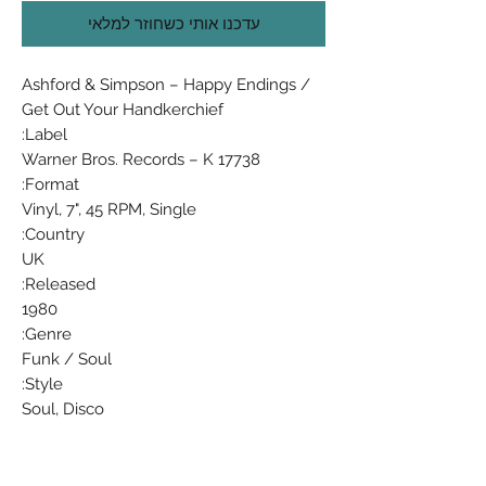
עדכנו אותי כשחוזר למלאי
Ashford & Simpson ‎– Happy Endings /
Get Out Your Handkerchief
Label:
Warner Bros. Records ‎– K 17738
Format:
Vinyl, 7", 45 RPM, Single
Country:
UK
Released:
1980
Genre:
Funk / Soul
Style:
Soul, Disco
Tracklist
Position Title/Credits Duration