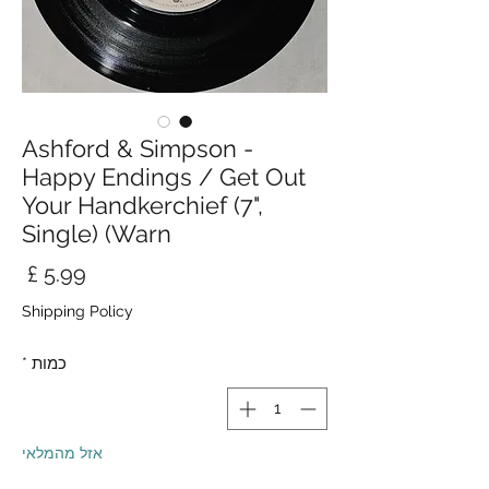
Ashford & Simpson -
Happy Endings / Get Out
Your Handkerchief (7",
Single) (Warn
מחי
Shipping Policy
כמות
*
אזל מהמלאי