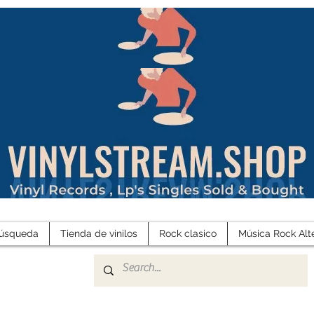
búsqueda
Tienda de vinilos
Rock clasico
Música Rock Alt